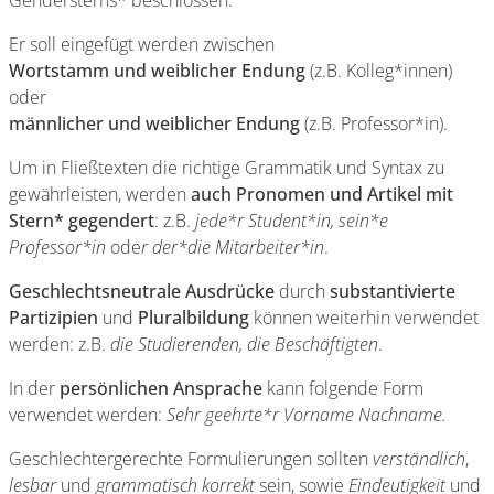
Gendersterns* beschlossen.
Er soll eingefügt werden zwischen
Wortstamm und weiblicher Endung
(z.B. Kolleg*innen)
oder
männlicher und weiblicher Endung
(z.B. Professor*in).
Um in Fließtexten die richtige Grammatik und Syntax zu
gewährleisten, werden
auch Pronomen und Artikel mit
Stern* gegendert
: z.B.
jede*r Student*in, sein*e
Professor*in
ode
r der*die Mitarbeiter*in
.
Geschlechtsneutrale Ausdrücke
durch
substantivierte
Partizipien
und
Pluralbildung
können weiterhin verwendet
werden: z.B.
die Studierenden, die Beschäftigten
.
In der
persönlichen Ansprache
kann folgende Form
verwendet werden:
Sehr geehrte*r Vorname Nachname.
Geschlechtergerechte Formulierungen sollten
verständlich
,
lesbar
und
grammatisch korrekt
sein, sowie
Eindeutigkeit
und