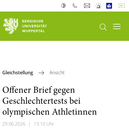
Suche öffnen
Navi
Gleichstellung
Ansicht
Offener Brief gegen
Geschlechtertests bei
olympischen Athletinnen
29.06.2026
|
13:10 Uhr